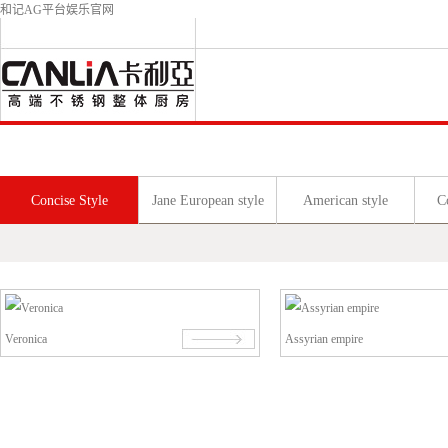
和记AG平台娱乐官网
Concise Style
Jane European style
American style
C
Veronica
Assyrian empire