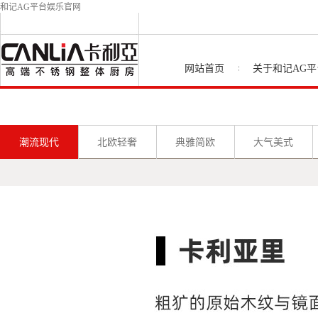
和记AG平台娱乐官网
网站首页
关于和记AG
潮流现代
北欧轻奢
典雅简欧
大气美式