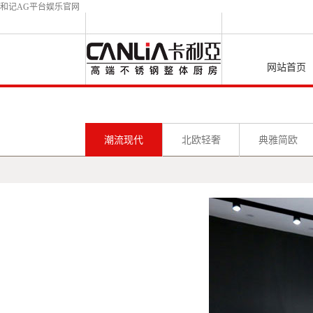
和记AG平台娱乐官网
网站首页
潮流现代
北欧轻奢
典雅简欧